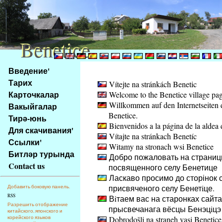
Benetice
Benetice
Na
Введение'
obsah
Тарих
Vítejte na stránkách Benetic
stránky
Карточкалар
Welcome to the Benetice village pa
Klávesové
Willkommen auf den Internetseiten 
Вакыйгалар
zkratky
Benetice.
na
Тирә-юнь
Bienvenidos a la página de la aldea 
tomto
Для скачивания'
Vítajte na stránkach Benetíc
webu
Ссылки'
Witamy na stronach wsi Benetice
-
Битләр турында
Добро пожаловать на страниц
základní
Contact us
посвященного селу Бенетице
Hlavní
Ласкаво просимо до сторінок с
strana
присвяченого селу Бенетiце.
Добавить боковую панель.
RSS
Вiтаем вас на старонках сайта
Разрешить отображение
прысвечанага вёсцы Бенэцiцэ
китайского, японского и
корейского языков
Dobrodošli na straneh vasi Benetice