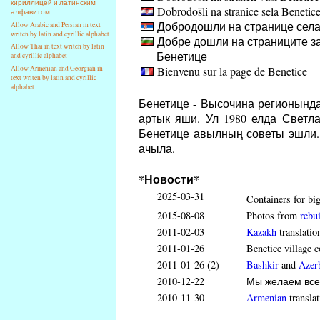
кириллицей и латинским
Dobrodošli na stranice sela Benetic
алфавитом
Добродошли на странице села
Allow Arabic and Persian in text
writen by latin and cyrillic alphabet
Добре дошли на страниците за
Allow Thai in text writen by latin
Бенетице
and cyrillic alphabet
Bienvenu sur la page de Benetice
Allow Armenian and Georgian in
text writen by latin and cyrillic
alphabet
Бенетице - Высочина регионынд
артык яши. Ул 1980 елда Светл
Бенетице авылның советы эшли.
ачыла.
*Новости*
2025-03-31
Containers for big
2015-08-08
Photos from
rebui
2011-02-03
Kazakh
translatio
2011-01-26
Benetice village c
2011-01-26 (2)
Bashkir
and
Azerb
2010-12-22
Мы желаем всем
2010-11-30
Armenian
translat