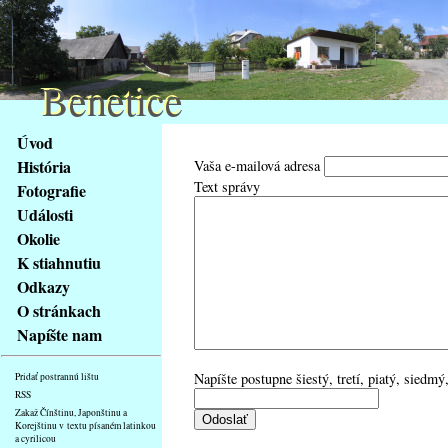
Benetice
Benetice
Na
Úvod
obsah
História
Vaša e-mailová adresa
stránky
Text správy
Fotografie
Klávesové
Události
zkratky
na
Okolie
tomto
K stiahnutiu
webu
Odkazy
-
O stránkach
základní
Napíšte nam
Hlavní
strana
Napíšte postupne šiestý, tretí, piatý, siedmý,
Pridať postrannú lištu
RSS
Zakaž Čínštinu, Japonštinu a
Korejštinu v textu písaném latinkou
a cyrilicou