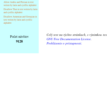
Allow Arabic and Persian in text
writen by latin and cyrillic alphabet
Disallow Thai in text writen by latin
and cyrillic alphabet
Disallow Armenian and Georgian in
text writen by latin and cyrillic
alphabet
Celý text na týchto stránkach, s výnimkou te
Počet návštev
GNU Free Documentation License
.
9128
Prehlásenie o prístupnosti.