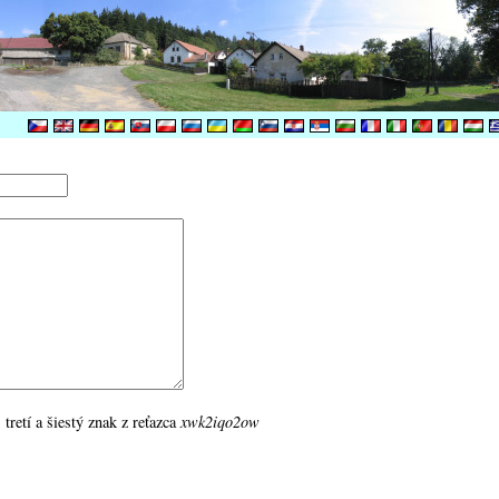
 tretí a šiestý znak z reťazca
xwk2iqo2ow