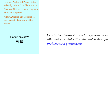
Disallow Arabic and Persian in text
writen by latin and cyrillic alphabet
Disallow Thai in text writen by latin
and cyrillic alphabet
Allow Armenian and Georgian in
text writen by latin and cyrillic
alphabet
Celý text na týchto stránkach, s výnimkou text
Počet návštev
súboroch na stránke 'K stiahnutiu', je dostu
9128
Prehlásenie o prístupnosti.