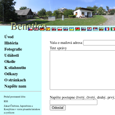
Benetice
Benetice
Na
Úvod
obsah
História
Vaša e-mailová adresa
stránky
Text správy
Fotografie
Klávesové
Události
zkratky
na
Okolie
tomto
K stiahnutiu
webu
Odkazy
-
O stránkach
základní
Napíšte nam
Hlavní
strana
Napíšte postupne čtvrtý, čtvrtý, druhý, prvý
Pridať postrannú lištu
RSS
Zakaž Čínštinu, Japonštinu a
Korejštinu v textu písaném latinkou
a cyrilicou