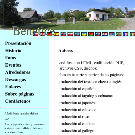
Benetice
Benetice
Na
Presentación
obsah
Historia
Autores
stránky
Fotos
Klávesové
codificación HTML, codificación PHP,
Eventos
zkratky
archivos CSS, diseños:
na
Alrededores
foto en la parte superior de las páginas:
tomto
Descargas
traducción del texto en checo e inglés:
webu
Enlaces
traducción al español:
-
Sobre páginas
traducción al tagalog y cebuano:
základní
Contáctenos
Hlavní
traducción al japonés:
strana
traducción al eslovaco:
Añadir barra lateral (sidebar)
traducción al ruso:
RSS
traducción al catalán:
Anular japonés, chino y coreano en
texto escrito en alfabeto latino y
traducción al gallego:
alfabeto cirílico