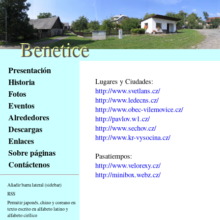
Benetice
Benetice
Na
Presentación
obsah
Historia
Lugares y Ciudades:
stránky
http://www.svetlans.cz/
Fotos
Klávesové
http://www.ledecns.cz/
Eventos
zkratky
http://www.obec-vilemovice.cz/
na
Alrededores
http://pavlov.w1.cz/
tomto
http://www.sechov.cz/
Descargas
webu
http://www.kr-vysocina.cz/
Enlaces
-
Sobre páginas
Pasatiempos:
základní
Contáctenos
http://www.velorexy.cz/
Hlavní
http://minibox.webz.cz/
strana
Añadir barra lateral (sidebar)
RSS
Permitir japonés, chino y coreano en
texto escrito en alfabeto latino y
alfabeto cirílico