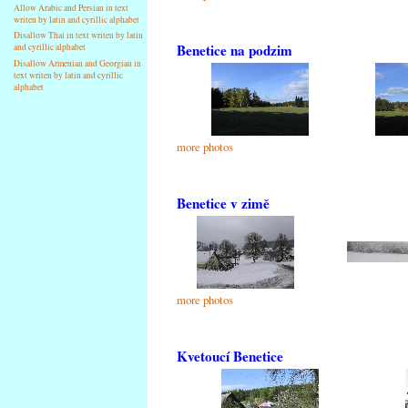
Allow Arabic and Persian in text
writen by latin and cyrillic alphabet
Disallow Thai in text writen by latin
Benetice na podzim
and cyrillic alphabet
Disallow Armenian and Georgian in
text writen by latin and cyrillic
alphabet
more photos
Benetice v zimě
more photos
Kvetoucí Benetice