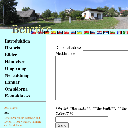
Benetice
Benetice
Na
Introduktion
obsah
Historia
Din emailadress
stránky
Meddelande
Bilder
Klávesové
Händelser
zkratky
na
Omgivning
tomto
Nerladdning
webu
Länkar
-
Om sidorna
základní
Kontakta oss
Hlavní
strana
*Write* *the sixth**, **the tenth**, **the 
Add sidebar
RSS
7s0kr47th2
Disallow Chinese, Japanese, and
Korean in text writen by latin and
cyrillic alphabet