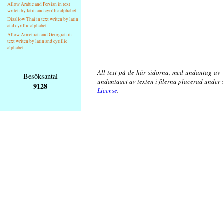
Allow Arabic and Persian in text
writen by latin and cyrillic alphabet
Disallow Thai in text writen by latin
and cyrillic alphabet
Allow Armenian and Georgian in
text writen by latin and cyrillic
alphabet
All text på de här sidorna, med undantag av 
Besöksantal
undantaget av texten i filerna placerad under
9128
License
.