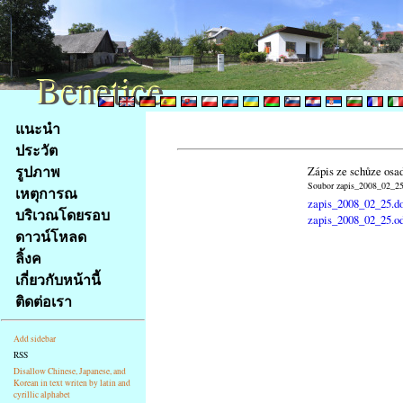
Benetice
Benetice
Na
แนะนำ
obsah
ประวัต
stránky
รูปภาพ
Zápis ze schůze osa
Klávesové
Soubor zapis_2008_02_25.
เหตุการณ
zkratky
zapis_2008_02_25.d
na
บริเวณโดยรอบ
zapis_2008_02_25.o
tomto
ดาวน์โหลด
webu
ลิ้งค
-
เกี่ยวกับหน้านี้
základní
ติดต่อเรา
Hlavní
strana
Add sidebar
RSS
Disallow Chinese, Japanese, and
Korean in text writen by latin and
cyrillic alphabet