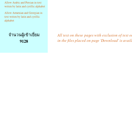
Allow Arabic and Persian in text
writen by latin and cyrillic alphabet
Allow Armenian and Georgian in
text writen by latin and cyrillic
alphabet
จำนวนผู้เข้าเยี่ยม
All text on these pages with exclusion of text
in the files placed on page 'Download' is avai
9128