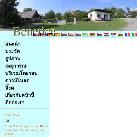
Benetice
Benetice
Na
แนะนำ
obsah
ประวัต
stránky
รูปภาพ
Klávesové
เหตุการณ
zkratky
na
บริเวณโดยรอบ
tomto
ดาวน์โหลด
webu
ลิ้งค
-
เกี่ยวกับหน้านี้
základní
ติดต่อเรา
Hlavní
strana
Add sidebar
RSS
Allow Chinese, Japanese, and Korean
in text writen by latin and cyrillic
alphabet