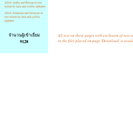
Allow Arabic and Persian in text
writen by latin and cyrillic alphabet
Allow Armenian and Georgian in
text writen by latin and cyrillic
alphabet
จำนวนผู้เข้าเยี่ยม
All text on these pages with exclusion of text
in the files placed on page 'Download' is avai
9128