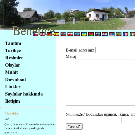
Benetice
Benetice
Na
Tanıtım
obsah
Tarihçe
E-mail adresiniz
stránky
Mesaj
Resimler
Klávesové
Olaylar
zkratky
na
Muhit
tomto
Download
webu
Linkler
-
Sayfalar hakkında
základní
İletişim
Hlavní
strana
5xzuzek2e7
kodundan üçüncü, ikinci, altı
Add sidebar
RSS
Çince, Japonca ve Korece olan metin içinde,
latin ve kiril alfabesi yazıldığında
geçersizdir.