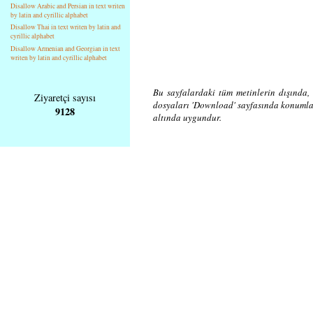
Disallow Arabic and Persian in text writen
by latin and cyrillic alphabet
Disallow Thai in text writen by latin and
cyrillic alphabet
Disallow Armenian and Georgian in text
writen by latin and cyrillic alphabet
Bu sayfalardaki tüm metinlerin dışında, 
Ziyaretçi sayısı
dosyaları 'Download' sayfasında konuml
9128
altında uygundur.