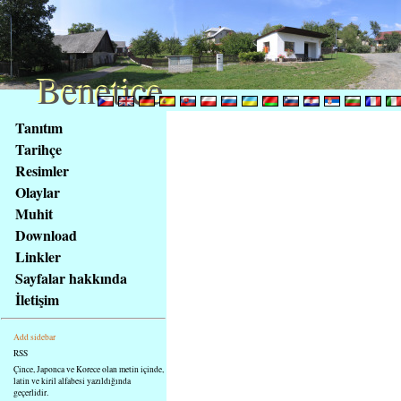
Benetice
Benetice
Na
Tanıtım
obsah
Tarihçe
stránky
Resimler
Klávesové
Olaylar
zkratky
na
Muhit
tomto
Download
webu
Linkler
-
Sayfalar hakkında
základní
İletişim
Hlavní
strana
Add sidebar
RSS
Çince, Japonca ve Korece olan metin içinde,
latin ve kiril alfabesi yazıldığında
geçerlidir.