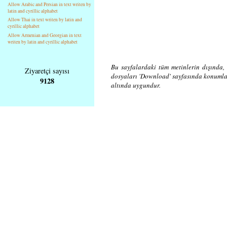
Allow Arabic and Persian in text writen by
latin and cyrillic alphabet
Allow Thai in text writen by latin and
cyrillic alphabet
Allow Armenian and Georgian in text
writen by latin and cyrillic alphabet
Bu sayfalardaki tüm metinlerin dışında, 
Ziyaretçi sayısı
dosyaları 'Download' sayfasında konuml
9128
altında uygundur.