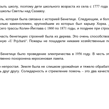
рыть школу, поэтому дети школьного возраста из села с 1777 год
 школы Светлы над Сазавоу.
сль, которая была связана с историей Бенетице. Следующим, и бо
олько каменоломен, крупнейшим из которых был карьер Хорка. 
его трассы Колин-Йиглава с 1860 по 1871 годы, и позднее при стро
асть бенетицких строений была из дерева. Это очень способствов
вную «U Pejcharú“. Пожары не пощадили никакие хозяйственные 
енетице было проведение электричества в 1956 году. В честь эт
твенно похоронена керосиновая лампа.
о непростая. Земля была не слишком урожайная и тяжело обрабаты
ь друг другу. Солидарность и стремление помочь – это два качес