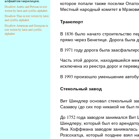
алфавітом і кирилицею.
которое попали также поселки Опато
Disallow Arabic and Persian in text
Местный народный комитет в Мрзковиц
writen by latin and cyrillic alphabet
Disallow Thai in text writen by latin
and cyrillic alphabet
Транспорт
Disallow Armenian and Georgian in
text writen by latin and cyrillic
В 1836 было начато строительство п
alphabet
прямо через Бенетице. Дорога была д
В 1971 году дорога была заасфальтиро
Часть этой дороги, находившейся ме
исключена из реестра дорог и переве
В 1993 произошло уменьшение автобусн
Стекольный завод
Вит Шиндлер основал стекольный зав
Сазавоу (до сих пор никакой не был п
До 1752 года заводом занимался Вит 
Шиндлеру, который был его арендато
Яна Хоффмана заводом занималась е
Розсохатца, который позднее взял н