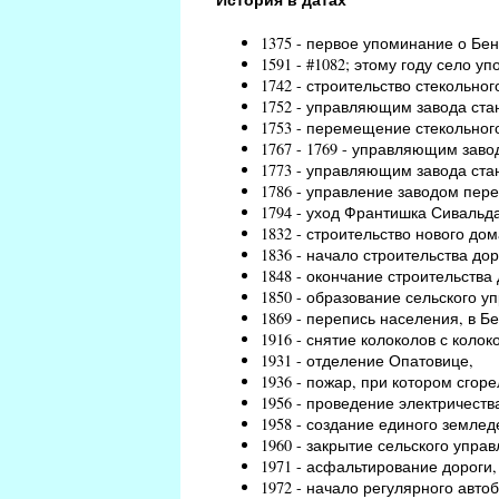
1375 - первое упоминание о Бен
1591 - #1082; этому году село уп
1742 - строительство стекольно
1752 - управляющим завода ст
1753 - перемещение стекольного
1767 - 1769 - управляющим зав
1773 - управляющим завода ст
1786 - управление заводом пер
1794 - уход Франтишка Сивальд
1832 - строительство нового дом
1836 - начало строительства до
1848 - окончание строительства 
1850 - образование сельского у
1869 - перепись населения, в Б
1916 - снятие колоколов с коло
1931 - отделение Опатовице,
1936 - пожар, при котором сгор
1956 - проведение электричеств
1958 - создание единого землед
1960 - закрытие сельского упра
1971 - асфальтирование дороги
1972 - начало регулярного авто