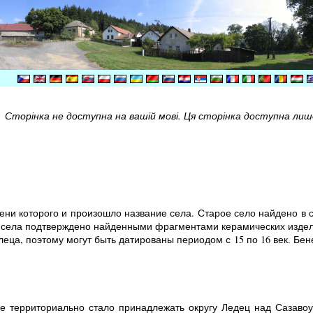
Сторінка не доступна на вашій мові. Ця сторінка доступна лише 
ени которого и произошло название села. Старое село найдено в 
села подтверждено найденными фрагментами керамических издели
еца, поэтому могут быть датированы периодом с 15 по 16 век. Бе
це территориально стало принадлежать округу Ледец над Сазаво