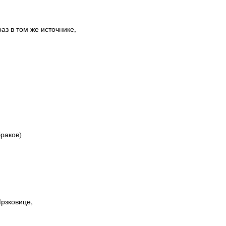
 раз в том же источнике,
браков)
Мрзковице,