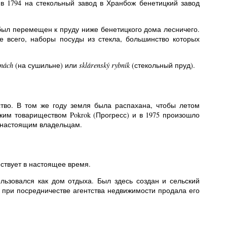
 в 1794 на стекольный завод в Хранбож бенетицкий завод
был перемещен к пруду ниже бенетицкого дома лесничего.
е всего, наборы посуды из стекла, большинство которых
rnách
(на сушильне) или
sklárenský rybník
(стекольный пруд).
ство. В том же году земля была распахана, чтобы летом
ким товариществом Pokrok (Прогресс) и в 1975 произошло
ы настоящим владельцам.
ствует в настоящее время.
льзовался как дом отдыха. Был здесь создан и сельский
а при посредничестве агентства недвижимости продала его