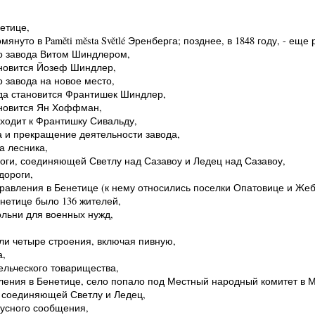
етице,
омянуто в Paměti města Světlé Эренберга; позднее, в 1848 году, - еще
го завода Витом Шиндлером,
ановится Йозеф Шиндлер,
 завода на новое место,
ода становится Франтишек Шиндлер,
ановится Ян Хоффман,
еходит к Франтишку Сивальду,
а и прекращение деятельности завода,
а лесника,
роги, соединяющей Светлу над Сазавоу и Ледец над Сазавоу,
дороги,
правления в Бенетице (к нему относились поселки Опатовице и Же
енетице было 136 жителей,
кольни для военных нужд,
ели четыре строения, включая пивную,
а,
ельческого товарищества,
вления в Бенетице, село попало под Местный народный комитет в 
, соединяющей Светлу и Ледец,
бусного сообщения,