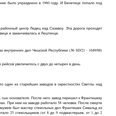
ние было упразднено в 1960 году. И Бенетице попало под
 районный центр Ледец над Сазавоу. Эта дорога проходит
овице и заканчивалась в Лештинце.
 внутренних дел Чешской Республики (№ SD/21 - 1649/88)
 рейсов увеличилось с двух до четырех в день.
это один из старейших заводов в окрестностях Светлы над
р, сын основателя. После него завод перешел к Франтишеку
н. При нем на заводе работало 58 человек. После смерти
 мужем был мастер стекольных дел Франтишек Сивальд из
ало 25 стекольщиков (от 8 до 9 подмастерьев, от 1 до 2