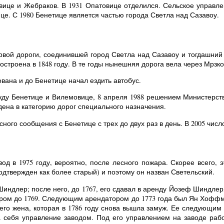
вице и Жебраков. В 1931 Опатовице отделился. Сельское управле
е. С 1980 Бенетице является частью города Светла над Сазавоу.
ервой дороги, соединившей город Светла над Сазавоу и тогдашний
остроена в 1848 году. В те годы нынешняя дорога вела через Мрзк
вана и до Бенетице начал ездить автобус.
жду Бенетице и Вилемовице, 8 апреля 1988 решением Министерства
дена в категорию дорог специального назначения.
ого сообщения с Бенетице с трех до двух раз в день. В 2005 число
од в 1975 году, вероятно, после лесного пожара. Скорее всего, 
одтвержден как более старый) и поэтому он назван Светельский.
Шиндлер; после него, до 1767, его сдавал в аренду Йозеф Шиндле
ром до 1769. Следующим арендатором до 1773 года был Ян Хоффма
го жена, которая в 1786 году снова вышла замуж. Ее следующим
а себя управление заводом. Под его управлением на заводе работ