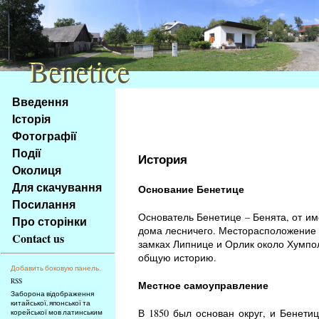
Benetice
Benetice
Na
Введення
obsah
Історія
stránky
Фотографії
Klávesové
Події
zkratky
История
na
Околиця
tomto
Для скачування
Основание Бенетице
webu
Посилання
-
Основатель Бенетице – Бенята, от им
Про сторінки
základní
дома лесничего. Месторасположение 
Contact us
Hlavní
замках Липнице и Орлик около Хумпол
общую историю.
strana
Добавить боковую панель.
RSS
Местное самоуправление
Заборона відображення
китайської, японської та
В 1850 был основан округ, и Бенети
корейської мов латинським