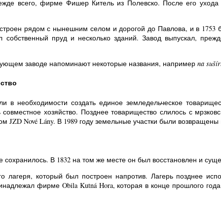
режде всего, фирме Фишер Китель из Полевско. После его ухода
строен рядом с нынешним селом и дорогой до Павлова, и в 1753 
 собственный пруд и несколько зданий. Завод выпускал, прежд
вующем заводе напоминают некоторые названия, например
na suší
ество
или в необходимости создать единое земледельческое товарище
совместное хозяйство. Позднее товарищество слилось с мрзковс
ом JZD Nové Lány. В 1989 году земельные участки были возвращен
 сохранилось. В 1832 на том же месте он был восстановлен и суще
о лагеря, который был построен напротив. Лагерь позднее испо
инадлежал фирме Obila Kutná Hora, которая в конце прошлого год