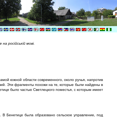
на російській мові.
самой южной области современного, около ручья, напротив
й. Эти фрагменты похожи на те, которые были найдены в
нетице было частью Светлецкого поместья, с которым имеет
у. В Бенетице была образовано сельское управление, под