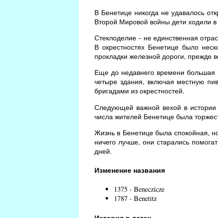
В Бенетице никогда не удавалось отк
Второй Мировой войны дети ходили в
Стеклоделие – не единственная отра
В окрестностях Бенетице было неск
прокладки железной дороги, прежде вс
Еще до недавнего времени большая ч
четыре здания, включая местную пи
бригадами из окрестностей.
Следующей важной вехой в истории Б
числа жителей Бенетице была торжес
Жизнь в Бенетице была спокойная, н
ничего лучше, они старались помогат
дней.
Изменение названия
1375 - Beneczicze
1787 - Benetitz
История в датах