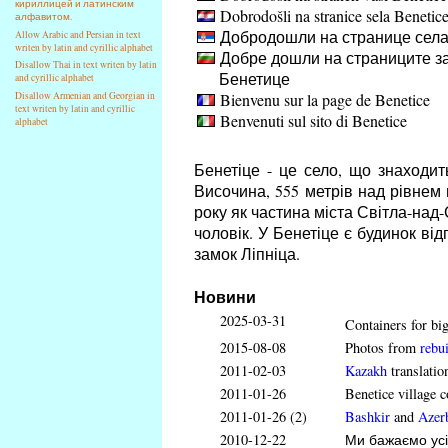
кириллицей и латинским
Dobrodošli na stranice sela Benetic
алфавитом.
Добродошли на странице села
Allow Arabic and Persian in text
writen by latin and cyrillic alphabet
Добре дошли на страниците за
Disallow Thai in text writen by latin
Бенетице
and cyrillic alphabet
Bienvenu sur la page de Benetice
Disallow Armenian and Georgian in
text writen by latin and cyrillic
Benvenuti sul sito di Benetice
alphabet
Бенетіце - це село, що знаходит
Височина, 555 метрів над рівнем 
року як частина міста Світла-над-
чоловік. У Бенетіце є будинок ві
замок Ліпніца.
Новини
2025-03-31
Containers for big
2015-08-08
Photos from
rebui
2011-02-03
Kazakh
translatio
2011-01-26
Benetice village c
2011-01-26 (2)
Bashkir
and
Azerb
2010-12-22
Ми бажаємо усі