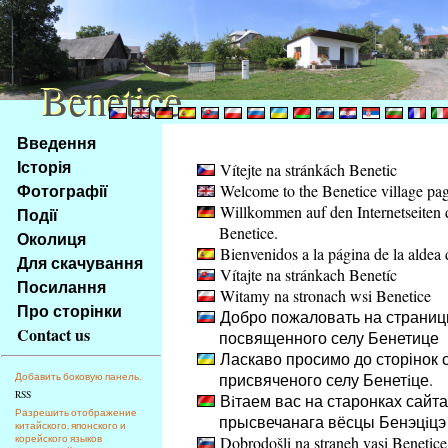
Benetice
Benetice
Na
Введення
obsah
Історія
Vítejte na stránkách Benetic
stránky
Фотографії
Welcome to the Benetice village pa
Klávesové
Willkommen auf den Internetseiten 
Події
zkratky
Benetice.
na
Околиця
Bienvenidos a la página de la aldea 
tomto
Для скачування
Vítajte na stránkach Benetíc
webu
Посилання
Witamy na stronach wsi Benetice
-
Про сторінки
Добро пожаловать на страниц
základní
Contact us
посвященного селу Бенетице
Hlavní
Ласкаво просимо до сторінок с
strana
присвяченого селу Бенетiце.
Добавить боковую панель.
RSS
Вiтаем вас на старонках сайта
Разрешить отображение
прысвечанага вёсцы Бенэцiцэ
китайского, японского и
корейского языков
Dobrodošli na straneh vasi Benetice