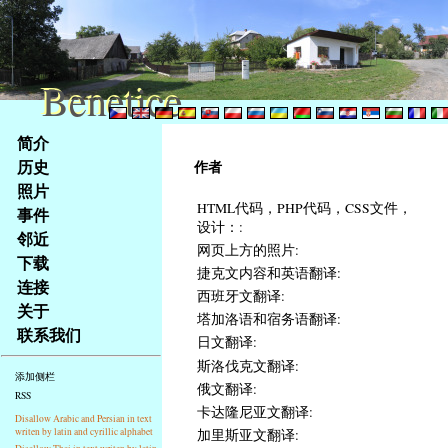
Benetice
Benetice
Na
简介
obsah
历史
作者
stránky
照片
Klávesové
HTML代码，PHP代码，CSS文件，
事件
zkratky
设计：:
na
邻近
网页上方的照片:
tomto
下载
捷克文内容和英语翻译:
webu
连接
西班牙文翻译:
-
关于
塔加洛语和宿务语翻译:
základní
联系我们
Hlavní
日文翻译:
strana
斯洛伐克文翻译:
添加侧栏
俄文翻译:
RSS
卡达隆尼亚文翻译:
Disallow Arabic and Persian in text
writen by latin and cyrillic alphabet
加里斯亚文翻译: