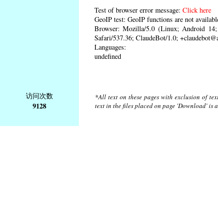
Test of browser error message:
Click here
GeoIP test: GeoIP functions are not availabl
Browser: Mozilla/5.0 (Linux; Android 1
Safari/537.36; ClaudeBot/1.0; +claudebot@
Languages:
undefined
访问次数
*All text on these pages with exclusion of te
9128
text in the files placed on page 'Download' is 