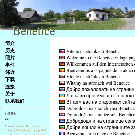
Benetice
Benetice
Na
简介
obsah
历史
Vítejte na stránkách Benetic
stránky
照片
Welcome to the Benetice village pa
Klávesové
Willkommen auf den Internetseiten 
事件
zkratky
Bienvenidos a la página de la aldea 
na
邻近
Vítajte na stránkach Benetíc
tomto
下载
Witamy na stronach wsi Benetice
webu
连接
Добро пожаловать на страниц
-
关于
Ласкаво просимо до сторінок с
základní
联系我们
Вiтаем вас на старонках сайт
Hlavní
Dobrodošli na straneh vasi Benetice
strana
Dobrodošli na stranice sela Benetic
添加侧栏
RSS
Добродошли на странице села
Добре дошли на страниците за
Allow Arabic and Persian in text
writen by latin and cyrillic alphabet
Bienvenu sur la page de Benetice