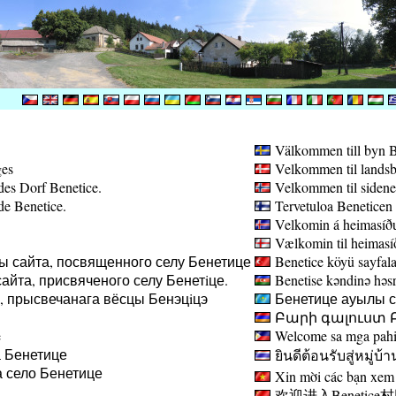
Välkommen till byn B
ges
Velkommen til landsb
des Dorf Benetice.
Velkommen til sidene
de Benetice.
Tervetuloa Beneticen 
Velkomin á heimasíðu
Vælkomin til heimasíð
ы сайта, посвященного селу Бенетице
Benetice köyü sayfala
айта, присвяченого селу Бенетiце.
Benetise kəndinə həsr 
а, прысвечанага вёсцы Бенэцiцэ
Бенетице ауылы са
Բարի գալուստ Բ
e
Welcome sa mga pahin
 Бенетице
ยินดีต้อนรับสู่หมู่บ้า
 село Бенетице
Xin mời các bạn xem 
欢迎进入Benetice