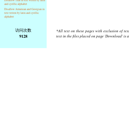
Disallow Thai in text writen by latin
and cyrillic alphabet
Disallow Armenian and Georgian in
text writen by latin and cyrillic
alphabet
访问次数
*All text on these pages with exclusion of te
9128
text in the files placed on page 'Download' is 