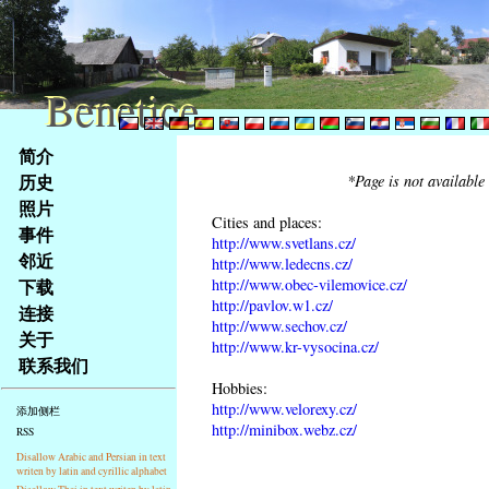
Benetice
Benetice
Na
简介
obsah
历史
*Page is not available
stránky
照片
Klávesové
Cities and places:
事件
zkratky
http://www.svetlans.cz/
na
邻近
http://www.ledecns.cz/
tomto
http://www.obec-vilemovice.cz/
下载
webu
http://pavlov.w1.cz/
连接
http://www.sechov.cz/
-
关于
http://www.kr-vysocina.cz/
základní
联系我们
Hlavní
Hobbies:
strana
http://www.velorexy.cz/
添加侧栏
http://minibox.webz.cz/
RSS
Disallow Arabic and Persian in text
writen by latin and cyrillic alphabet