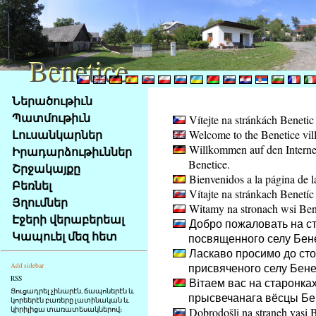
Benetice
Benetice
Na
Ներածութիւն
obsah
Պատմութիւն
Vítejte na stránkách Benetic
stránky
Լուսանկարներ
Welcome to the Benetice vil
Klávesové
Willkommen auf den Internet
Իրադարձութիւններ
zkratky
Benetice.
na
Շրջակայքը
Bienvenidos a la página de l
tomto
Բեռնել
Vítajte na stránkach Benetíc
webu
Յղումներ
Witamy na stronach wsi Ben
-
Էջերի վերաբերեալ
Добро пожаловать на ст
základní
Կապուել մեզ հետ
посвященного селу Бен
Hlavní
Ласкаво просимо до стор
strana
присвяченого селу Бене
Add sidebar
RSS
Вiтаем вас на старонках
Ցուցադրել չինարէն, ճապոներէն և
прысвечанага вёсцы Бе
կորեերէն բառերը լատինական և
կիրիլիցա տառատեսակներով։
Dobrodošli na straneh vasi 