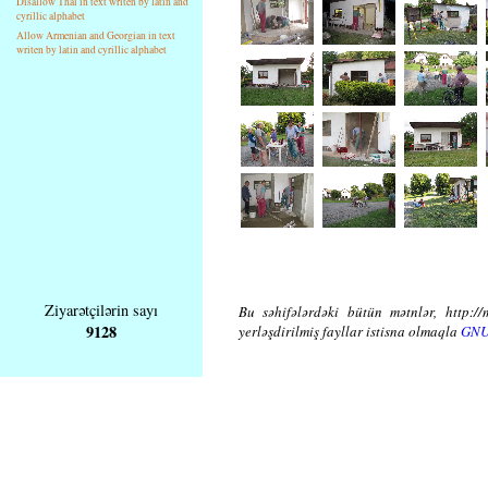
Disallow Thai in text writen by latin and
cyrillic alphabet
Allow Armenian and Georgian in text
writen by latin and cyrillic alphabet
Ziyarətçilərin sayı
Bu səhifələrdəki bütün mətnlər, http://
9128
yerləşdirilmiş fayllar istisna olmaqla
GNU 