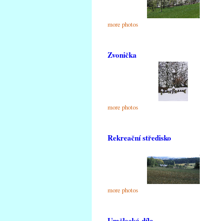
more photos
Zvonička
more photos
Rekreační středisko
more photos
Umělecká díla