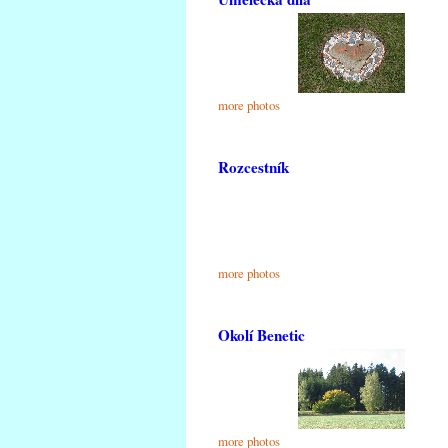
more photos
Rozcestník
more photos
Okolí Benetic
more photos