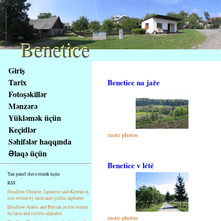
Benetice
Benetice
Na
Giriş
obsah
Tarix
Benetice na jaře
stránky
Fotoşəkillər
Klávesové
Mənzərə
zkratky
na
Yükləmək üçün
tomto
Keçidlər
more photos
webu
Səhifələr haqqında
-
Əlaqə üçün
základní
Benetice v létě
Hlavní
Yan panel əlavə etmək üçün
strana
RSS
Disallow Chinese, Japanese, and Korean in
text writen by latin and cyrillic alphabet
Disallow Arabic and Persian in text writen
by latin and cyrillic alphabet
more photos