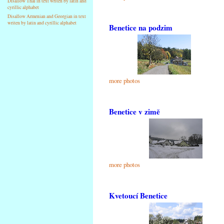
Disallow Thai in text writen by latin and
cyrillic alphabet
Disallow Armenian and Georgian in text
writen by latin and cyrillic alphabet
Benetice na podzim
more photos
Benetice v zimě
more photos
Kvetoucí Benetice