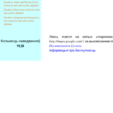
Disallow Arabic and Persian in text
writen by latin and cyrillic alphabet
Disallow Thai in text writen by latin
and cyrillic alphabet
Disallow Armenian and Georgian in
text writen by latin and cyrillic
alphabet
Увесь тэкст на гэтых старонках, 
Колькасць наведванняў
http://maps.google.com/ i за выключэнн
9128
Documentation License
.
Iнфармацыя пра даступнасць.