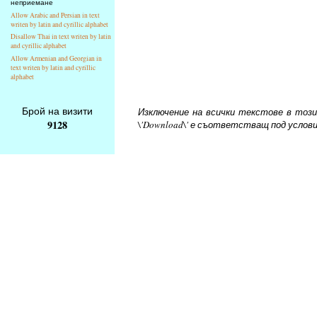
неприемане
Allow Arabic and Persian in text
writen by latin and cyrillic alphabet
Disallow Thai in text writen by latin
and cyrillic alphabet
Allow Armenian and Georgian in
text writen by latin and cyrillic
alphabet
Брой на визити
Изключение на всички текстове в този 
9128
\'Download\' е съответстващ под услов