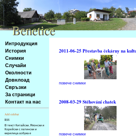
Benetice
Benetice
Na
Интродукция
obsah
История
2011-06-25 Přestavba čekárny na kult
stránky
Снимки
Klávesové
Случайи
zkratky
na
Околности
tomto
Довнлоад
повече снимки
webu
Свръзки
-
За страници
základní
Контакт на нас
2008-03-29 Stěhování chatek
Hlavní
strana
Add sidebar
RSS
В текст Китайски, Японски и
Корейски с латински и
кирилица азбука е
повече снимки