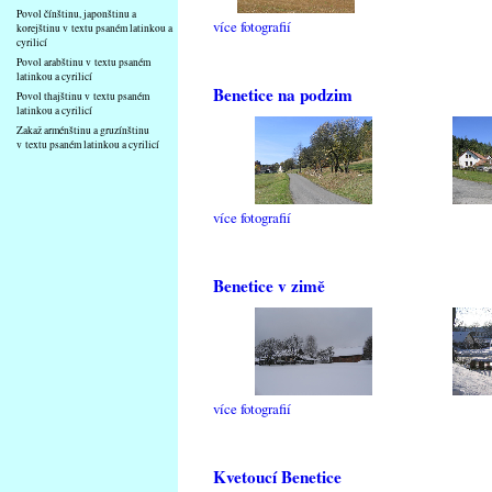
Povol čínštinu, japonštinu a
více fotografií
korejštinu v textu psaném latinkou a
cyrilicí
Povol arabštinu v textu psaném
latinkou a cyrilicí
Benetice na podzim
Povol thajštinu v textu psaném
latinkou a cyrilicí
Zakaž arménštinu a gruzínštinu
v textu psaném latinkou a cyrilicí
více fotografií
Benetice v zimě
více fotografií
Kvetoucí Benetice