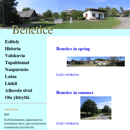
Benetice
Benetice
Na
Esittely
obsah
Historia
Benetice in spring
stránky
Valokuvia
Klávesové
Tapahtumat
zkratky
na
Naapurusto
lisää valokuvia
tomto
Lataa
webu
Linkit
-
Aiheesta sivut
Benetice in summer
základní
Ota yhteyttä
Hlavní
strana
Add sidebar
RSS
Kiellä kiinalainen, japanilainen ja
lisää valokuvia
korealainen teksti, joka on kirjoitettu
latinalaisilla ja kyrillisillä