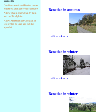
aakkosilla.
Disallow Arabic and Persian in text
Benetice in autumn
writen by latin and cyrillic alphabet
Allow Thai in text writen by latin
and cyrillic alphabet
Allow Armenian and Georgian in
text writen by latin and cyrillic
alphabet
lisää valokuvia
Benetice in winter
lisää valokuvia
Benetice in winter