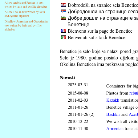
Allow Arabic and Persian in text
Dobrodošli na stranice sela Benetic
writen by latin and cyrillic alphabet
Добродошли на странице села
Allow Thai in text writen by latin
and cyrillic alphabet
Добре дошли на страниците за
Disallow Armenian and Georgian in
Бенетице
text writen by latin and cyrillic
Bienvenu sur la page de Benetice
alphabet
Benvenuti sul sito di Benetice
Benetice je selo koje se nalazi pored g
Selo je 1980. godine postalo dijelom 
Okolina Beneticea ima prekrasan pogled
Novosti
2025-03-31
Containers for big
2015-08-08
Photos from
rebui
2011-02-03
Kazakh
translatio
2011-01-26
Benetice village c
2011-01-26 (2)
Bashkir
and
Azerb
2010-12-22
We wish all visit
2010-11-30
Armenian
translat