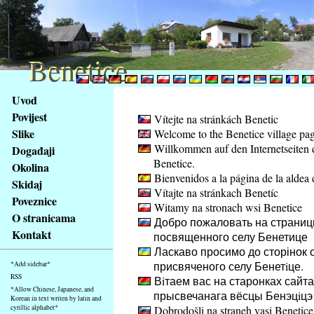
Benetice
Benetice
Na
Uvod
obsah
Povijest
Vítejte na stránkách Benetic
stránky
Slike
Welcome to the Benetice village pa
Klávesové
Willkommen auf den Internetseiten 
Događaji
zkratky
Benetice.
na
Okolina
Bienvenidos a la página de la aldea 
tomto
Skidaj
Vítajte na stránkach Benetíc
webu
Poveznice
Witamy na stronach wsi Benetice
-
O stranicama
Добро пожаловать на страниц
základní
Kontakt
посвященного селу Бенетице
Hlavní
Ласкаво просимо до сторінок с
strana
присвяченого селу Бенетiце.
*Add sidebar*
RSS
Вiтаем вас на старонках сайта
*Allow Chinese, Japanese, and
прысвечанага вёсцы Бенэцiцэ
Korean in text writen by latin and
cyrillic alphabet*
Dobrodošli na straneh vasi Benetice