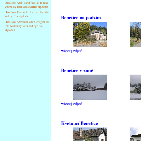
Disallow Arabic and Persian in text
writen by latin and cyrillic alphabet
Disallow Thai in text writen by latin
Benetice na podzim
and cyrillic alphabet
Disallow Armenian and Georgian in
text writen by latin and cyrillic
alphabet
więcej zdjęć
Benetice v zimě
więcej zdjęć
Kvetoucí Benetice