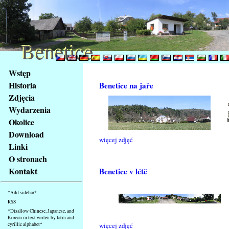
Benetice
Benetice
Na
Wstęp
obsah
Historia
Benetice na jaře
stránky
Zdjęcia
Klávesové
Wydarzenia
zkratky
na
Okolice
tomto
Download
więcej zdjęć
webu
Linki
-
O stronach
základní
Kontakt
Benetice v létě
Hlavní
strana
*Add sidebar*
RSS
*Disallow Chinese, Japanese, and
Korean in text writen by latin and
cyrillic alphabet*
więcej zdjęć