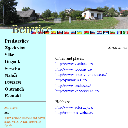
Benetice
Benetice
Na
Predstavitev
obsah
Zgodovina
Stran ni na 
stránky
Slike
Klávesové
Cities and places:
Dogodki
zkratky
http://www.svetlans.cz/
na
Soseska
http://www.ledecns.cz/
tomto
http://www.obec-vilemovice.cz/
Naloži
webu
http://pavlov.w1.cz/
Povezave
http://www.sechov.cz/
-
O straneh
http://www.kr-vysocina.cz/
základní
Kontakt
Hlavní
Hobbies:
strana
http://www.velorexy.cz/
Add sidebar
http://minibox.webz.cz/
RSS
Allow Chinese, Japanese, and Korean
in text writen by latin and cyrillic
alphabet