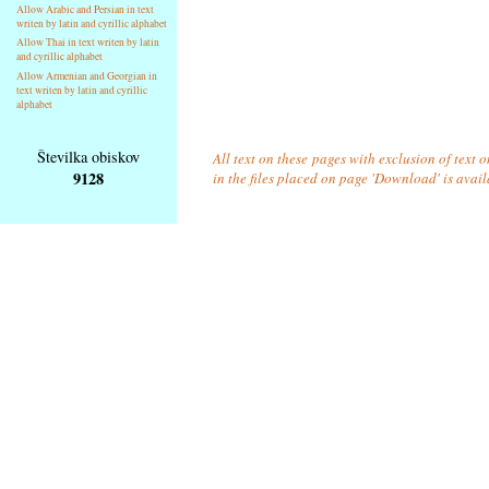
Allow Arabic and Persian in text
writen by latin and cyrillic alphabet
Allow Thai in text writen by latin
and cyrillic alphabet
Allow Armenian and Georgian in
text writen by latin and cyrillic
alphabet
Številka obiskov
All text on these pages with exclusion of text
9128
in the files placed on page 'Download' is avai