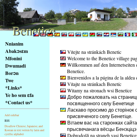
Benetice
Benetice
Na
Nnianim
obsah
Abakɔsɛm
Vítejte na stránkách Benetic
stránky
Mfonini
Welcome to the Benetice village pa
Klávesové
Willkommen auf den Internetseiten 
Dwumadi
zkratky
Benetice.
na
Borɔn
Bienvenidos a la página de la aldea 
tomto
Twe
Vítajte na stránkach Benetíc
webu
*Links*
Witamy na stronach wsi Benetice
-
Ye ho sem ɛfa
Добро пожаловать на страниц
základní
*Contact us*
посвященного селу Бенетице
Hlavní
Ласкаво просимо до сторінок с
strana
присвяченого селу Бенетiце.
Add sidebar
RSS
Вiтаем вас на старонках сайта
Disallow Chinese, Japanese, and
прысвечанага вёсцы Бенэцiцэ
Korean in text writen by latin and
cyrillic alphabet
Dobrodošli na straneh vasi Benetice