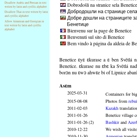
Disallow Arabic and Persian in text
Dobrodošli na stranice sela Benetic
writen by latin and cyrillic alphabet
Добродошли на странице села
Disallow Thai in text writen by latin
and cyrillic alphabet
Добре дошли на страниците за
Allow Armenian and Georgian in
Бенетице
text writen by latin and cyrillic
Bienvenu sur la page de Benetice
alphabet
Benvenuti sul sito di Benetice
Bem vindo à página da aldeia de Be
Benetice ɛyɛ ɛkurase a ɛ ben Světlá 
Benetice. ɛkurase nu ɛbɛ ka Světlá na
borɔn nu ɛwɔ ahwɛe bi of Lipnice aba
Asɛm
2025-03-31
Containers for big
2015-08-08
Photos from
rebui
2011-02-03
Kazakh
translatio
2011-01-26
Benetice village c
2011-01-26 (2)
Bashkir
and
Azerb
2010-12-22
We wish all visit
2010-11-30
Armenian
translat