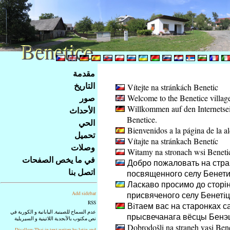
Benetice
Benetice
Na
مقدمة
obsah
التاريخ
Vítejte na stránkách Benetic
stránky
صور
Welcome to the Benetice villag
Klávesové
Willkommen auf den Internetsei
الأحداث
zkratky
Benetice.
na
الحي
Bienvenidos a la página de la a
tomto
تحميل
Vítajte na stránkach Benetíc
webu
وصلات
Witamy na stronach wsi Beneti
-
في ما يخص الصفحات
Добро пожаловать на стра
základní
اتصل بنا
посвященного селу Бенет
Hlavní
Ласкаво просимо до сторін
strana
присвяченого селу Бенетiц
Add sidebar
RSS
Вiтаем вас на старонках с
عدم السماح للصينية, اليابانية و الكورية في
прысвечанага вёсцы Бенэ
نص مكتوب بالأبجدية اللاتينية و السيريلية
Dobrodošli na straneh vasi Ben
Disallow Thai in text writen by latin and