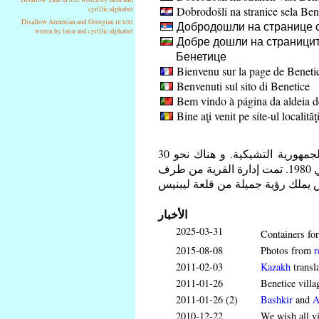
Dobrodošli na stranice sela Ben
cyrillic alphabet
Disallow Armenian and Georgian in text
Добродошли на странице 
writen by latin and cyrillic alphabet
Добре дошли на страницит
Бенетице
Bienvenu sur la page de Beneti
Benvenuti sul sito di Benetice
Bem vindo à página da aldeia d
Bine aţi venit pe site-ul localităţ
بنتيس هي قرية قرب بلدة سفيتلا ناد سزافو. في منطقة فيسوشينا في الجمهورية التشيكية. و هناك نحو 30
شخصا يعيشون في بنتيس. القرية أصبحت جزءا من بلدة سفتلا ناد سزافو في 1980. تمت إدارة القرية من طرف
الأخبار
2025-03-31
Containers for
2015-08-08
Photos from
r
2011-02-03
Kazakh
transl
2011-01-26
Benetice villa
2011-01-26 (2)
Bashkir
and
A
2010-12-22
We wish all v