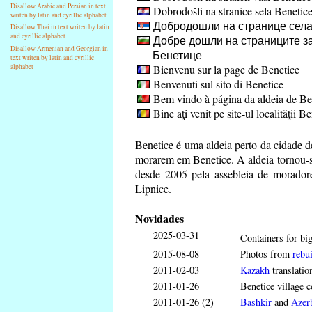
Disallow Arabic and Persian in text
Dobrodošli na stranice sela Benetic
writen by latin and cyrillic alphabet
Добродошли на странице села
Disallow Thai in text writen by latin
and cyrillic alphabet
Добре дошли на страниците за
Disallow Armenian and Georgian in
Бенетице
text writen by latin and cyrillic
Bienvenu sur la page de Benetice
alphabet
Benvenuti sul sito di Benetice
Bem vindo à página da aldeia de Be
Bine aţi venit pe site-ul localităţii B
Benetice é uma aldeia perto da cidade 
morarem em Benetice. A aldeia tornou-se
desde 2005 pela assebleia de moradore
Lipnice.
Novidades
2025-03-31
Containers for big
2015-08-08
Photos from
rebui
2011-02-03
Kazakh
translatio
2011-01-26
Benetice village c
2011-01-26 (2)
Bashkir
and
Azerb