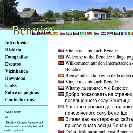
Benetice
Benetice
Na
Introdução
obsah
História
Vítejte na stránkách Benetic
stránky
Fotografias
Welcome to the Benetice village pa
Klávesové
Willkommen auf den Internetseiten 
Eventos
zkratky
Benetice.
na
Vizinhança
Bienvenidos a la página de la aldea 
tomto
Download
Vítajte na stránkach Benetíc
webu
Links
Witamy na stronach wsi Benetice
-
Sobre as páginas
Добро пожаловать на страниц
základní
Contactar-nos
посвященного селу Бенетице
Hlavní
Ласкаво просимо до сторінок с
strana
присвяченого селу Бенетiце.
*Add sidebar*
RSS
Вiтаем вас на старонках сайта
*Disallow Chinese, Japanese, and
прысвечанага вёсцы Бенэцiцэ
Korean in text writen by latin and
cyrillic alphabet*
Dobrodošli na straneh vasi Benetice