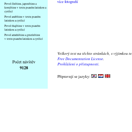
více fotografií
Povol čínštinu, japonštinu a
korejštinu v textu psaném latinkou a
cyrilicí
Povol arabštinu v textu psaném
latinkou a cyrilicí
Povol thajštinu v textu psaném
latinkou a cyrilicí
Povol arménštinu a gruzínštinu
v textu psaném latinkou a cyrilicí
Veškerý text na těchto stránkách, s výjimkou t
Free Documentation License
.
Počet návštěv
Prohlášení o přístupnosti.
9128
Připravují se jazyky: