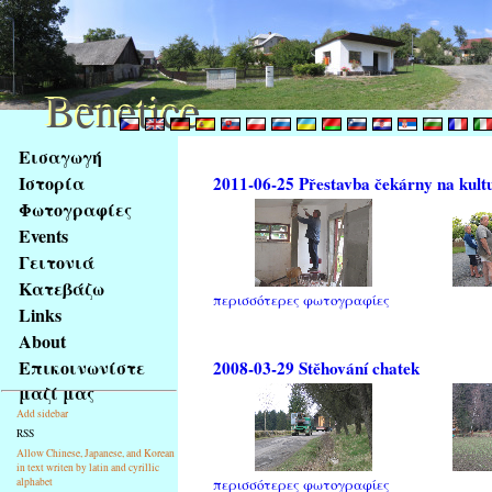
Benetice
Benetice
Na
Εισαγωγή
obsah
Ιστορία
2011-06-25 Přestavba čekárny na kult
stránky
Φωτογραφίες
Klávesové
Events
zkratky
na
Γειτονιά
tomto
Κατεβάζω
περισσότερες φωτογραφίες
webu
Links
-
About
základní
Επικοινωνίστε
2008-03-29 Stěhování chatek
Hlavní
μαζί μας
strana
Add sidebar
RSS
Allow Chinese, Japanese, and Korean
in text writen by latin and cyrillic
alphabet
περισσότερες φωτογραφίες