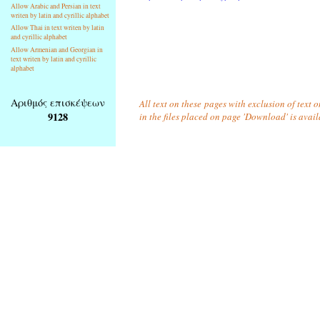
Allow Arabic and Persian in text
writen by latin and cyrillic alphabet
Allow Thai in text writen by latin
and cyrillic alphabet
Allow Armenian and Georgian in
text writen by latin and cyrillic
alphabet
Αριθμός επισκέψεων
All text on these pages with exclusion of text
9128
in the files placed on page 'Download' is avai