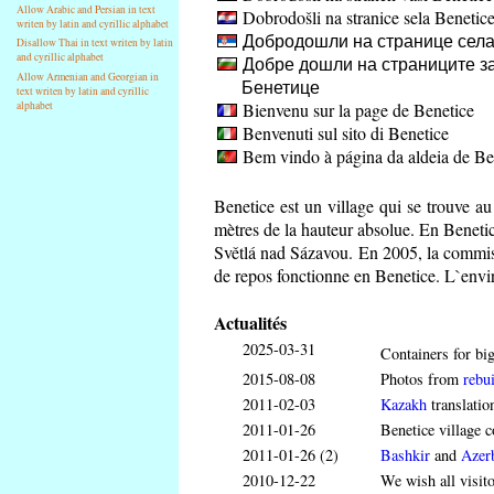
Allow Arabic and Persian in text
Dobrodošli na stranice sela Benetic
writen by latin and cyrillic alphabet
Добродошли на странице села
Disallow Thai in text writen by latin
and cyrillic alphabet
Добре дошли на страниците за
Allow Armenian and Georgian in
Бенетице
text writen by latin and cyrillic
Bienvenu sur la page de Benetice
alphabet
Benvenuti sul sito di Benetice
Bem vindo à página da aldeia de Be
Benetice est un village qui se trouve a
mètres de la hauteur absolue. En Benetice
Světlá nad Sázavou. En 2005, la commis
de repos fonctionne en Benetice. L`envir
Actualités
2025-03-31
Containers for big
2015-08-08
Photos from
rebui
2011-02-03
Kazakh
translatio
2011-01-26
Benetice village c
2011-01-26 (2)
Bashkir
and
Azerb
2010-12-22
We wish all visit