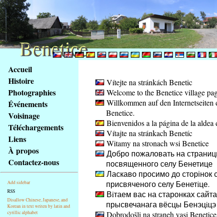
Benetice
Benetice
Na
Accueil
obsah
Histoire
Vítejte na stránkách Benetic
stránky
Photographies
Welcome to the Benetice village pa
Klávesové
Willkommen auf den Internetseiten 
Événements
zkratky
Benetice.
na
Voisinage
Bienvenidos a la página de la aldea 
tomto
Téléchargements
Vítajte na stránkach Benetíc
webu
Liens
Witamy na stronach wsi Benetice
-
À propos
Добро пожаловать на страниц
základní
Contactez-nous
посвященного селу Бенетице
Hlavní
Ласкаво просимо до сторінок с
strana
присвяченого селу Бенетiце.
Add sidebar
RSS
Вiтаем вас на старонках сайта
Disallow Chinese, Japanese, and
прысвечанага вёсцы Бенэцiцэ
Korean in text writen by latin and
cyrillic alphabet
Dobrodošli na straneh vasi Benetice