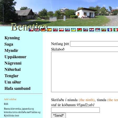
Benetice
Benetice
Na
Kynning
obsah
Saga
Netfang þitt
stránky
Skilaboð
Myndir
Klávesové
Uppákomur
zkratky
na
Nágrenni
tomto
Niðurhal
webu
Tenglar
-
Um síður
základní
Hafa samband
Hlavní
strana
Skrifaðu í níunda
(the ninth)
, tíunda
(the te
Add sidebar
RSS
staf úr kóðanum
95gad2zab1
Banna kínverska, japanska og
kóreska texta skrifaða með latínu og
Kýrillísku letri