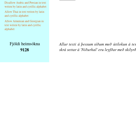
Disallow Arabic and Persian in text
writen by latin and cyrillic alphabet
Allow Thai in text writen by latin
and cyrillic alphabet
Allow Armenian and Georgian in
text writen by latin and cyrillic
alphabet
Fjöldi heimsókna
Allur texti á þessum síðum með útilokun á tex
9128
skrá settar á 'Niðurhal' eru leyfðar með skily