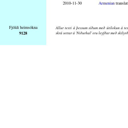
2010-11-30
Armenian
translat
Fjöldi heimsókna
Allur texti á þessum síðum með útilokun á tex
9128
skrá settar á 'Niðurhal' eru leyfðar með skily