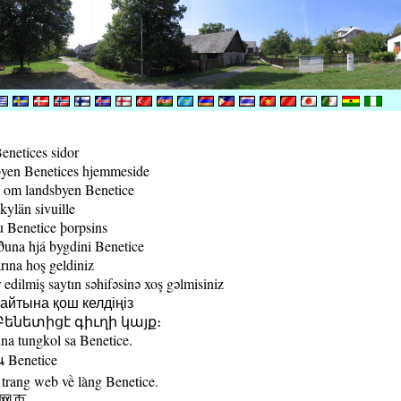
enetices sidor
yen Benetices hjemmeside
 om landsbyen Benetice
kylän sivuille
 Benetice þorpsins
una hjá bygdini Benetice
rına hoş geldiniz
edilmiş saytın səhifəsinə xoş gəlmisiniz
йтына қош келдіңіз
ենետիցէ գիւղի կայք։
a tungkol sa Benetice.
น Benetice
trang web về làng Benetice.
村网页