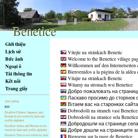
Benetice
Benetice
Na
Giới thiệu
obsah
Lịch sử
Vítejte na stránkách Benetic
stránky
Bức ảnh
Welcome to the Benetice village pa
Klávesové
Willkommen auf den Internetseiten 
Ngoại ô
zkratky
Bienvenidos a la página de la aldea 
na
Tải thông tin
Vítajte na stránkach Benetíc
tomto
Kết nối
Witamy na stronach wsi Benetice
webu
Trang giấy
Добро пожаловать на страниц
-
Ласкаво просимо до сторінок с
základní
Add sidebar
Вiтаем вас на старонках сайт
Hlavní
RSS
Dobrodošli na straneh vasi Benetice
strana
Disallow Chinese, Japanese, and
Dobrodošli na stranice sela Benetic
Korean in text writen by latin and
cyrillic alphabet
Добродошли на странице села
Disallow Arabic and Persian in text
Добре дошли на страниците за
writen by latin and cyrillic alphabet
Bienvenu sur la page de Benetice
Disallow Thai in text writen by latin