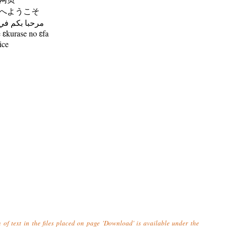
へようこそ
مرحبا بكم في
ɛkurase no ɛfa
ice
n of text in the files placed on page 'Download' is available under the