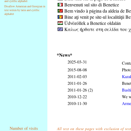
and cyrillic alphabet
Benvenuti sul sito di Benetice
Disallow Armenian and Georgian in
Bem vindo à página da aldeia de Be
text writen by latin and cyrillic
alphabet
Bine aţi venit pe site-ul localităţii B
Üdvözöllek a Benetice oldalán
Καλως ήρθατε στη σελίδα του χ
*News*
2025-03-31
Conta
2015-08-08
Phot
2011-02-03
Kaza
2011-01-26
Benet
2011-01-26 (2)
Bash
2010-12-22
We wi
2010-11-30
Arme
Number of visits
All text on these pages with exclusion of tex