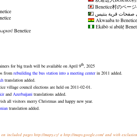
Benetice
村のページ
netice
 صفحات قرية بنتيس
enetice
Akwaaba to Benetice 
Ekábò sí abúlẹ́
Benet
ωριού Benetice
th
iners for big trash will be available on April 9
, 2025
os from
rebuilding the bus station into a meeting center
in 2011 added.
kh
translation added.
ice village council elections are held on 2011-02-01.
kir
and
Azerbaijani
translations added.
sh all visitors merry Christmas and happy new year.
nian
translation added.
t on included pages http://mapy.cz/ a http://maps.google.com/ and with exclusio