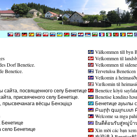
Välkommen till byn B
ges
Velkommen til landsb
des Dorf Benetice.
Velkommen til sidene
de Benetice.
Tervetuloa Beneticen 
Velkomin á heimasíðu
Vælkomin til heimasíð
ы сайта, посвященного селу Бенетице
Benetice köyü sayfala
айта, присвяченого селу Бенетiце.
Benetise kəndinə həsr 
а, прысвечанага вёсцы Бенэцiцэ
Бенетице ауылы са
Բարի գալուստ Բ
e
Welcome sa mga pahin
 Бенетице
ยินดีต้อนรับสู่หมู่บ้า
 село Бенетице
Xin mời các bạn xem 
欢迎进入Benetice