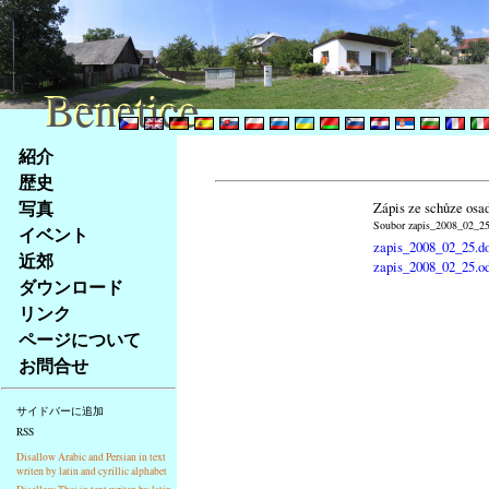
Benetice
Benetice
Na
紹介
obsah
歴史
stránky
写真
Zápis ze schůze osa
Klávesové
Soubor zapis_2008_02_25.
イベント
zkratky
zapis_2008_02_25.d
na
近郊
zapis_2008_02_25.o
tomto
ダウンロード
webu
リンク
-
ページについて
základní
お問合せ
Hlavní
strana
サイドバーに追加
RSS
Disallow Arabic and Persian in text
writen by latin and cyrillic alphabet