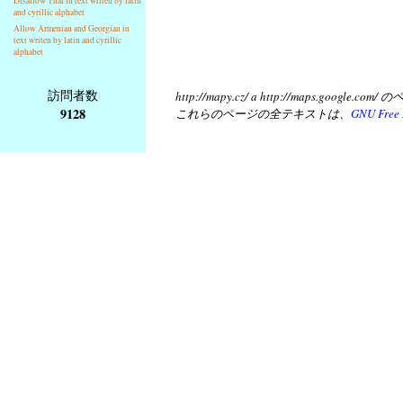
Disallow Thai in text writen by latin
and cyrillic alphabet
Allow Armenian and Georgian in
text writen by latin and cyrillic
alphabet
訪問者数
http://mapy.cz/ a http://map
9128
これらのページの全テキストは、
GNU Free 