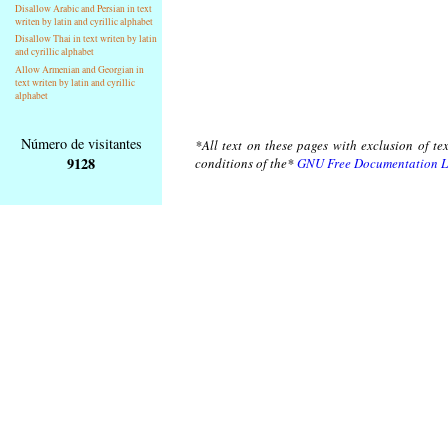
Disallow Arabic and Persian in text
writen by latin and cyrillic alphabet
Disallow Thai in text writen by latin
and cyrillic alphabet
Allow Armenian and Georgian in
text writen by latin and cyrillic
alphabet
Número de visitantes
*All text on these pages with exclusion of te
9128
conditions of the*
GNU Free Documentation L