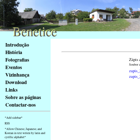
Benetice
Benetice
Na
Introdução
obsah
História
stránky
Fotografias
Zápis 
Klávesové
Soubor z
Eventos
zkratky
zapis_
na
Vizinhança
zapis_
tomto
Download
webu
Links
-
Sobre as páginas
základní
Contactar-nos
Hlavní
strana
*Add sidebar*
RSS
*Allow Chinese, Japanese, and
Korean in text writen by latin and
cyrillic alphabet*