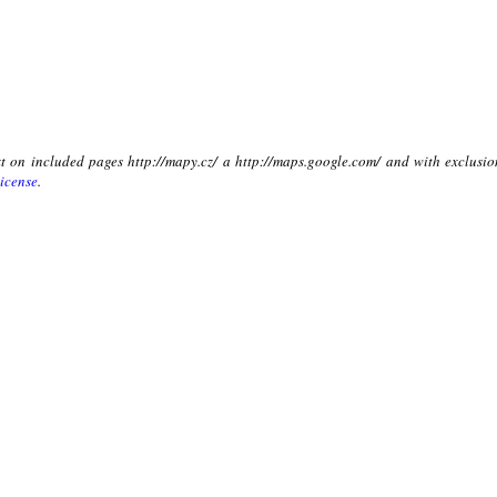
xt on included pages http://mapy.cz/ a http://maps.google.com/ and with exclusio
icense
.