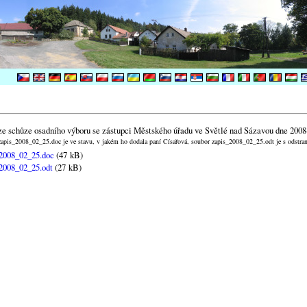
ze schůze osadního výboru se zástupci Městského úřadu ve Světlé nad Sázavou dne 2008
apis_2008_02_25.doc je ve stavu, v jakém ho dodala paní Císařová, soubor zapis_2008_02_25.odt je s odstr
2008_02_25.doc
(47 kB)
2008_02_25.odt
(27 kB)