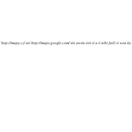
í http://mapy.cz/ ati http://maps.google.com/ áti awón òrò tí a ò níbi faili tí won kọ