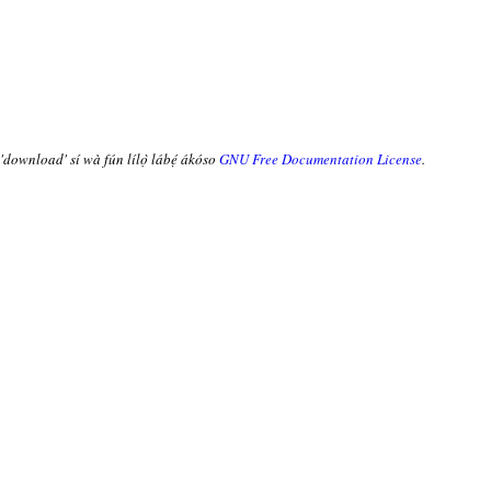
 'download' sí wà fún lílọ̀ lábẹ́ ákóso
GNU Free Documentation License
.