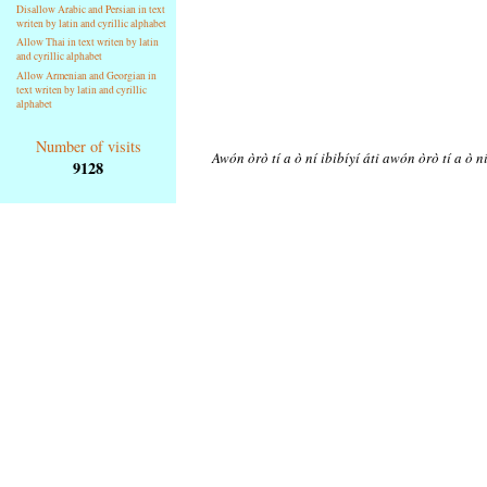
Disallow Arabic and Persian in text
writen by latin and cyrillic alphabet
Allow Thai in text writen by latin
and cyrillic alphabet
Allow Armenian and Georgian in
text writen by latin and cyrillic
alphabet
Number of visits
Awón òrò tí a ò ní ibibíyí áti awón òrò tí a ò n
9128