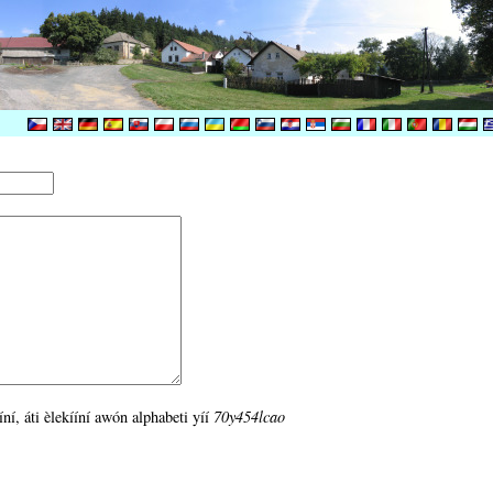
íní, áti èlekííní awón alphabeti yíí
70y454lcao