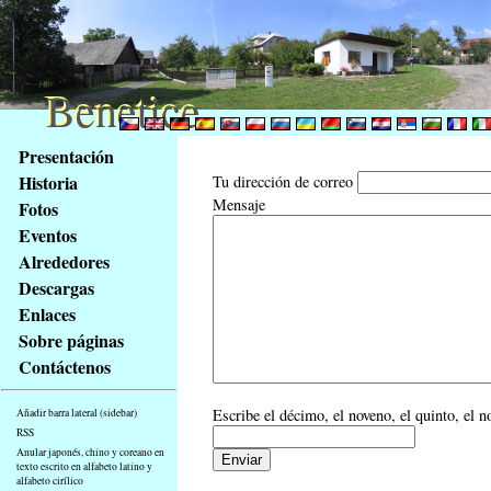
Benetice
Benetice
Na
Presentación
obsah
Historia
Tu dirección de correo
stránky
Mensaje
Fotos
Klávesové
Eventos
zkratky
na
Alrededores
tomto
Descargas
webu
Enlaces
-
Sobre páginas
základní
Contáctenos
Hlavní
strana
Escribe el décimo, el noveno, el quinto, el n
Añadir barra lateral (sidebar)
RSS
Anular japonés, chino y coreano en
texto escrito en alfabeto latino y
alfabeto cirílico