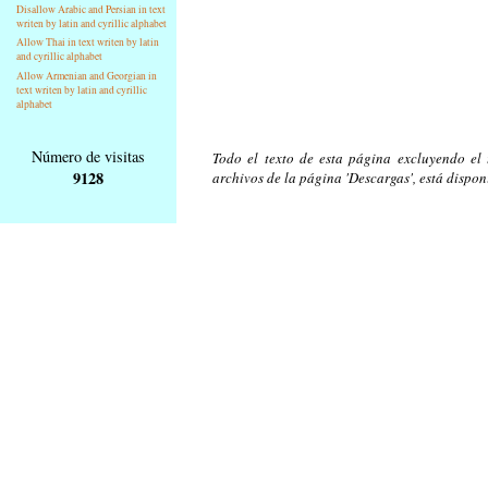
Disallow Arabic and Persian in text
writen by latin and cyrillic alphabet
Allow Thai in text writen by latin
and cyrillic alphabet
Allow Armenian and Georgian in
text writen by latin and cyrillic
alphabet
Número de visitas
Todo el texto de esta página excluyendo el t
9128
archivos de la página 'Descargas', está dispon