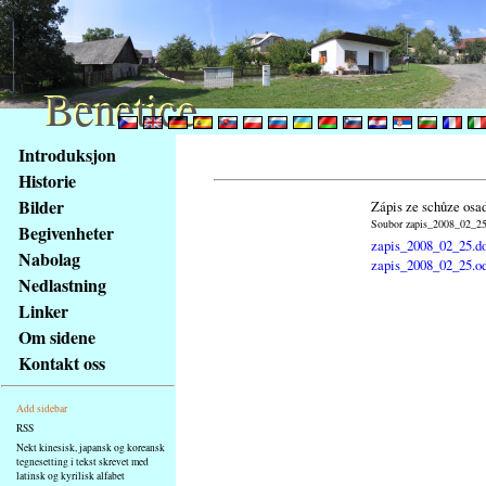
Benetice
Benetice
Na
Introduksjon
obsah
Historie
stránky
Bilder
Zápis ze schůze osa
Klávesové
Soubor zapis_2008_02_25.
Begivenheter
zkratky
zapis_2008_02_25.d
na
Nabolag
zapis_2008_02_25.o
tomto
Nedlastning
webu
Linker
-
Om sidene
základní
Kontakt oss
Hlavní
strana
Add sidebar
RSS
Nekt kinesisk, japansk og koreansk
tegnesetting i tekst skrevet med
latinsk og kyrilisk alfabet