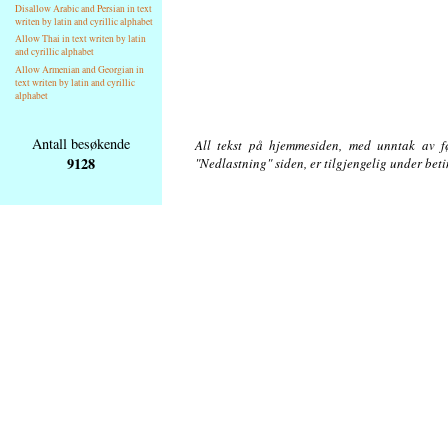
Disallow Arabic and Persian in text
writen by latin and cyrillic alphabet
Allow Thai in text writen by latin
and cyrillic alphabet
Allow Armenian and Georgian in
text writen by latin and cyrillic
alphabet
Antall besøkende
All tekst på hjemmesiden, med unntak av føl
9128
"Nedlastning" siden, er tilgjengelig under bet