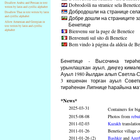
Disallow Arabic and Persian in text
Dobrodošli na stranice sela Benetic
writen by latin and cyrillic alphabet
Добродошли на странице села
Disallow Thai in text writen by latin
and cyrillic alphabet
Добре дошли на страниците за
Allow Armenian and Georgian in
Бенетице
text writen by latin and cyrillic
Bienvenu sur la page de Benetice
alphabet
Benvenuti sul sito di Benetice
Bem vindo à página da aldeia de Be
Бенетице - Высочина тирәһе
урынлашҡан ауыл, диңгеҙ кимәле
Ауыл 1980 йылдан алып Светла-С
3 кешенән торған ауыл Совет
тирәһенән Липнице һарайына ма
*News*
2025-03-31
Containers for big
2015-08-08
Photos from
rebui
2011-02-03
Kazakh
translatio
2011-01-26
Benetice village c
2011-01-26 (2)
Bashkir
and
Azerb