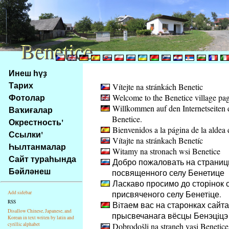
Benetice
Benetice
Na
Инеш һүҙ
obsah
Тарих
Vítejte na stránkách Benetic
stránky
Фотолар
Welcome to the Benetice village pa
Klávesové
Willkommen auf den Internetseiten 
Ваҡиғалар
zkratky
Benetice.
na
Окрестность'
Bienvenidos a la página de la aldea 
tomto
Ссылки'
Vítajte na stránkach Benetíc
webu
Һылтанмалар
Witamy na stronach wsi Benetice
-
Сайт тураһында
Добро пожаловать на страниц
základní
Бәйләнеш
посвященного селу Бенетице
Hlavní
Ласкаво просимо до сторінок с
strana
присвяченого селу Бенетiце.
Add sidebar
RSS
Вiтаем вас на старонках сайта
Disallow Chinese, Japanese, and
прысвечанага вёсцы Бенэцiцэ
Korean in text writen by latin and
cyrillic alphabet
Dobrodošli na straneh vasi Benetice