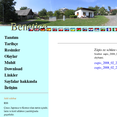
Benetice
Benetice
Na
Tanıtım
obsah
Tarihçe
stránky
Resimler
Zápis ze schůze 
Klávesové
Soubor zapis_2008_0
Olaylar
zkratky
chybami.
na
Muhit
zapis_2008_02_2
tomto
zapis_2008_02_2
Download
webu
Linkler
-
Sayfalar hakkında
základní
İletişim
Hlavní
strana
Add sidebar
RSS
Çince, Japonca ve Korece olan metin içinde,
latin ve kiril alfabesi yazıldığında
geçerlidir.