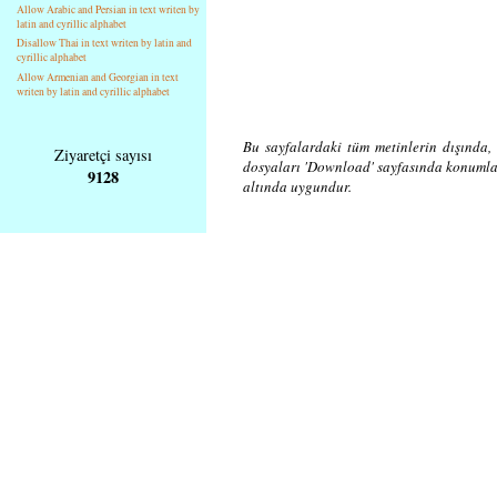
Allow Arabic and Persian in text writen by
latin and cyrillic alphabet
Disallow Thai in text writen by latin and
cyrillic alphabet
Allow Armenian and Georgian in text
writen by latin and cyrillic alphabet
Bu sayfalardaki tüm metinlerin dışında, 
Ziyaretçi sayısı
dosyaları 'Download' sayfasında konuml
9128
altında uygundur.