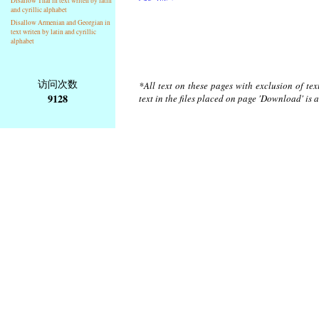
Disallow Thai in text writen by latin
and cyrillic alphabet
Disallow Armenian and Georgian in
text writen by latin and cyrillic
alphabet
访问次数
*All text on these pages with exclusion of te
9128
text in the files placed on page 'Download' is 