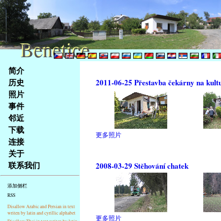
Benetice
Benetice
Na
简介
obsah
历史
2011-06-25 Přestavba čekárny na kult
stránky
照片
Klávesové
事件
zkratky
na
邻近
tomto
下载
更多照片
webu
连接
-
关于
základní
联系我们
2008-03-29 Stěhování chatek
Hlavní
strana
添加侧栏
RSS
Disallow Arabic and Persian in text
writen by latin and cyrillic alphabet
更多照片