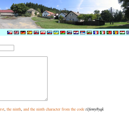
irst
,
the ninth
,
and
the ninth
character from the code
t1femy8yqk