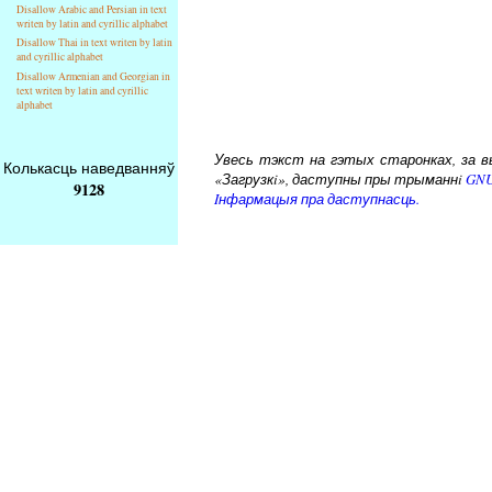
Disallow Arabic and Persian in text
writen by latin and cyrillic alphabet
Disallow Thai in text writen by latin
and cyrillic alphabet
Disallow Armenian and Georgian in
text writen by latin and cyrillic
alphabet
Увесь тэкст на гэтых старонках, за вык
Колькасць наведванняў
«Загрузкi», даступны пры трыманнi
GNU
9128
Iнфармацыя пра даступнасць.