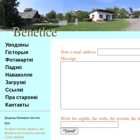
Benetice
Benetice
Na
Уводзiны
obsah
Гiсторыя
Your e-mail address
stránky
Message
Фотакарткi
Klávesové
Падзеi
zkratky
na
Наваколле
tomto
Загрузкi
webu
Ссылкi
-
Пра старонкi
základní
Кантакты
Hlavní
strana
Write
the eighth
,
the sixth
,
the second
,
the f
Дадаць бакавую панэль
RSS
Disallow Chinese, Japanese, and
Korean in text writen by latin and
cyrillic alphabet