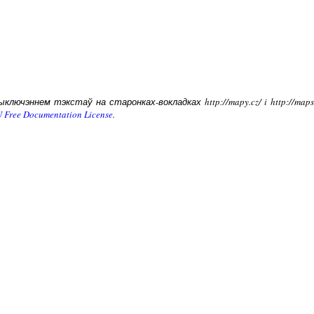
лючэннем тэкстаў на старонках-вокладках http://mapy.cz/ i http://ma
 Free Documentation License
.