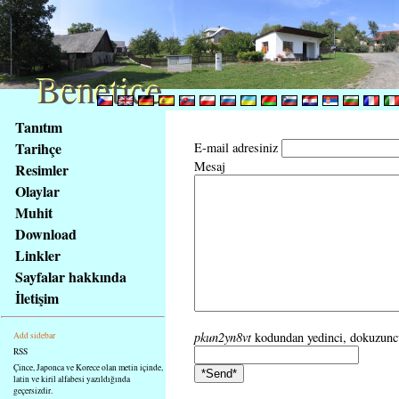
Benetice
Benetice
Na
Tanıtım
obsah
Tarihçe
E-mail adresiniz
stránky
Mesaj
Resimler
Klávesové
Olaylar
zkratky
na
Muhit
tomto
Download
webu
Linkler
-
Sayfalar hakkında
základní
İletişim
Hlavní
strana
pkun2yn8vt
kodundan yedinci, dokuzuncu, 
Add sidebar
RSS
Çince, Japonca ve Korece olan metin içinde,
latin ve kiril alfabesi yazıldığında
geçersizdir.