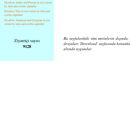
Disallow Arabic and Persian in text writen
by latin and cyrillic alphabet
Disallow Thai in text writen by latin and
cyrillic alphabet
Disallow Armenian and Georgian in text
writen by latin and cyrillic alphabet
Bu sayfalardaki tüm metinlerin dışında, 
Ziyaretçi sayısı
dosyaları 'Download' sayfasında konuml
9128
altında uygundur.