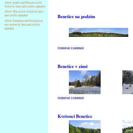
Allow Arabic and Persian in text
writen by latin and cyrillic alphabet
Allow Thai in text writen by latin
Benetice na podzim
and cyrillic alphabet
Allow Armenian and Georgian in
text writen by latin and cyrillic
alphabet
повече снимки
Benetice v zimě
повече снимки
Kvetoucí Benetice