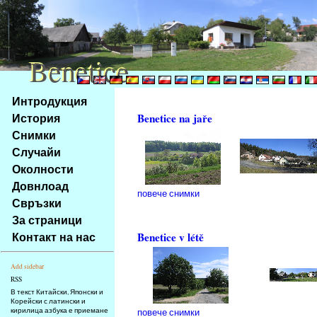
Benetice
Benetice
Na
Интродукция
obsah
История
Benetice na jaře
stránky
Снимки
Klávesové
Случайи
zkratky
na
Околности
tomto
Довнлоад
повече снимки
webu
Свръзки
-
За страници
základní
Контакт на нас
Benetice v létě
Hlavní
strana
Add sidebar
RSS
В текст Китайски, Японски и
Корейски с латински и
кирилица азбука е приемане
повече снимки