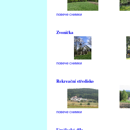
повече снимки
Zvonička
повече снимки
Rekreační středisko
повече снимки
Umělecká díla