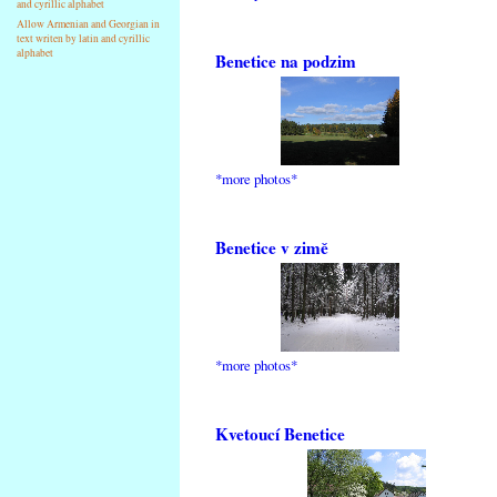
and cyrillic alphabet
Allow Armenian and Georgian in
text writen by latin and cyrillic
alphabet
Benetice na podzim
*more photos*
Benetice v zimě
*more photos*
Kvetoucí Benetice