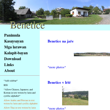
Benetice
Benetice
Na
Panimula
obsah
Kasaysayan
Benetice na jaře
stránky
Mga larawan
Klávesové
Kalapit-bayan
zkratky
na
Download
tomto
Links
*more photos*
webu
About
-
základní
*Add sidebar*
Benetice v létě
Hlavní
RSS
strana
*Allow Chinese, Japanese, and
Korean in text writen by latin and
cyrillic alphabet*
Allow Arabic and Persian in text
writen by latin and cyrillic alphabet
*more photos*
Allow Thai in text writen by latin