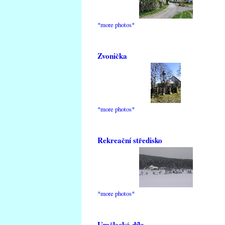
*more photos*
Zvonička
*more photos*
Rekreační středisko
*more photos*
Umělecká díla