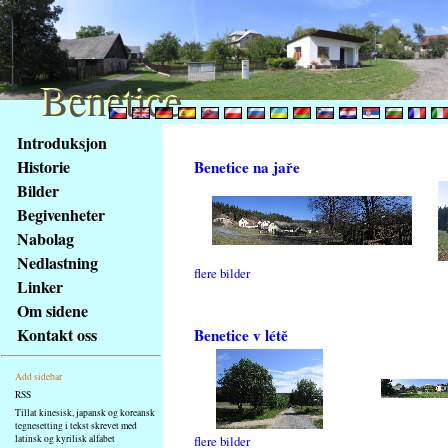
Benetice
Benetice
Na
Introduksjon
obsah
Historie
Benetice na jaře
stránky
Bilder
Klávesové
Begivenheter
zkratky
na
Nabolag
tomto
Nedlastning
flere bilder
webu
Linker
-
Om sidene
základní
Kontakt oss
Benetice v létě
Hlavní
strana
Add sidebar
RSS
Tillat kinesisk, japansk og koreansk
tegnesetting i tekst skrevet med
latinsk og kyrilisk alfabet
flere bilder