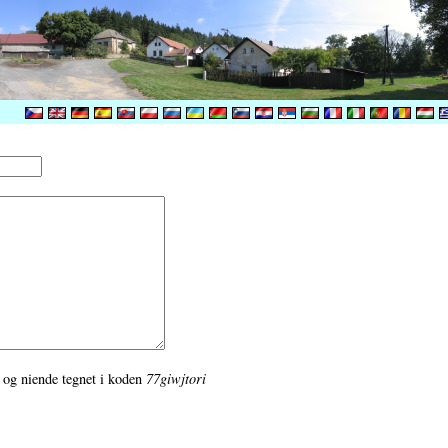
de og niende tegnet i koden
77giwjtori