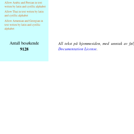
Allow Arabic and Persian in text
writen by latin and cyrillic alphabet
Allow Thai in text writen by latin
and cyrillic alphabet
Allow Armenian and Georgian in
text writen by latin and cyrillic
alphabet
Antall besøkende
All tekst på hjemmesiden, med unntak av følg
9128
Documentation License
.