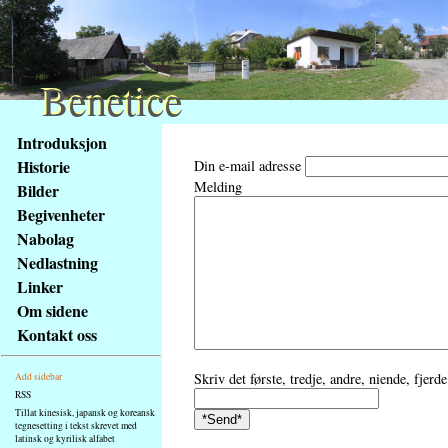
Benetice
Benetice
Na
Introduksjon
obsah
Historie
Din e-mail adresse
stránky
Melding
Bilder
Klávesové
Begivenheter
zkratky
na
Nabolag
tomto
Nedlastning
webu
Linker
-
Om sidene
základní
Kontakt oss
Hlavní
strana
Skriv det første, tredje, andre, niende, fjer
Add sidebar
RSS
Tillat kinesisk, japansk og koreansk
tegnesetting i tekst skrevet med
latinsk og kyrilisk alfabet