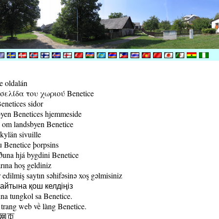
e oldalán
ελίδα του χωριού Benetice
enetices sidor
yen Benetices hjemmeside
 om landsbyen Benetice
kylän sivuille
 Benetice þorpsins
una hjá bygdini Benetice
rına hoş geldiniz
edilmiş saytın səhifəsinə xoş gəlmisiniz
йтына қош келдіңіз
a tungkol sa Benetice.
trang web về làng Benetice.
村网页