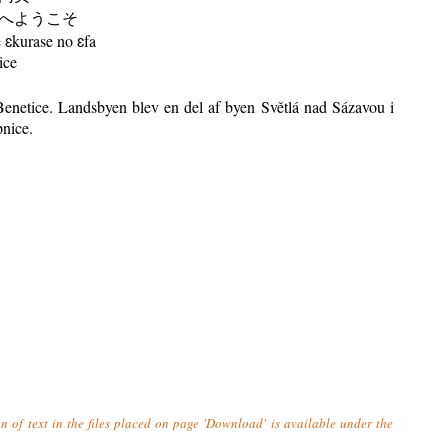
へようこそ
ɛkurase no ɛfa
ice
enetice. Landsbyen blev en del af byen Světlá nad Sázavou i
pnice.
n of text in the files placed on page 'Download' is available under the