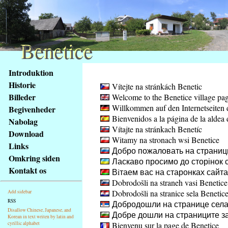
Benetice
Benetice
Na
Introduktion
obsah
Historie
Vítejte na stránkách Benetic
stránky
Billeder
Welcome to the Benetice village pa
Klávesové
Willkommen auf den Internetseiten 
Begivenheder
zkratky
Bienvenidos a la página de la aldea 
na
Nabolag
Vítajte na stránkach Benetíc
tomto
Download
Witamy na stronach wsi Benetice
webu
Links
Добро пожаловать на страниц
-
Omkring siden
Ласкаво просимо до сторінок с
základní
Kontakt os
Вiтаем вас на старонках сайт
Hlavní
Dobrodošli na straneh vasi Benetice
strana
Dobrodošli na stranice sela Benetic
Add sidebar
RSS
Добродошли на странице села
Disallow Chinese, Japanese, and
Добре дошли на страниците за
Korean in text writen by latin and
cyrillic alphabet
Bienvenu sur la page de Benetice