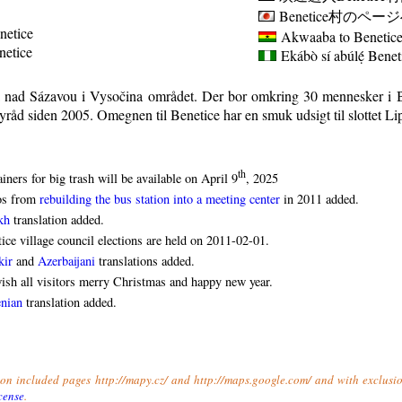
Benetice
村のページ
netice
Akwaaba to Benetice 
enetice
Ekábò sí abúlẹ́
Benet
á nad Sázavou i Vysočina området. Der bor omkring 30 mennesker i B
yråd siden 2005. Omegnen til Benetice har en smuk udsigt til slottet Li
th
iners for big trash will be available on April 9
, 2025
os from
rebuilding the bus station into a meeting center
in 2011 added.
kh
translation added.
ice village council elections are held on 2011-02-01.
kir
and
Azerbaijani
translations added.
sh all visitors merry Christmas and happy new year.
nian
translation added.
t on included pages http://mapy.cz/ and http://maps.google.com/ and with exclusio
cense
.