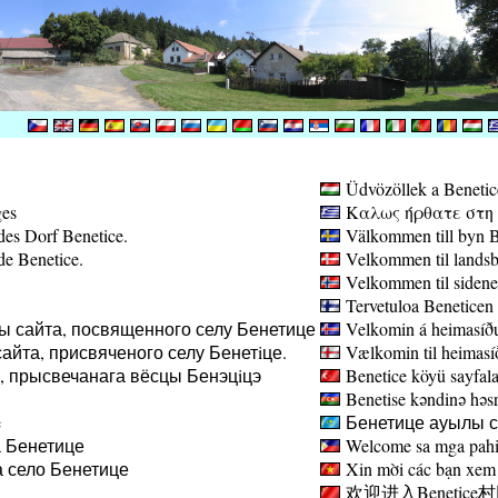
Üdvözöllek a Benetic
ges
Καλως ήρθατε στη σ
des Dorf Benetice.
Välkommen till byn B
de Benetice.
Velkommen til landsb
Velkommen til sidene
Tervetuloa Beneticen 
ы сайта, посвященного селу Бенетице
Velkomin á heimasíðu
айта, присвяченого селу Бенетiце.
Vælkomin til heimasíð
а, прысвечанага вёсцы Бенэцiцэ
Benetice köyü sayfala
Benetise kəndinə həsr 
e
Бенетице ауылы са
 Бенетице
Welcome sa mga pahin
 село Бенетице
Xin mời các bạn xem 
欢迎进入Benetice