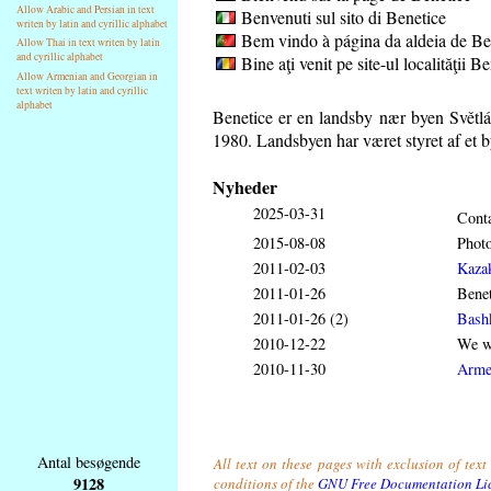
Allow Arabic and Persian in text
Benvenuti sul sito di Benetice
writen by latin and cyrillic alphabet
Bem vindo à página da aldeia de Be
Allow Thai in text writen by latin
and cyrillic alphabet
Bine aţi venit pe site-ul localităţii B
Allow Armenian and Georgian in
text writen by latin and cyrillic
alphabet
Benetice er en landsby nær byen Světl
1980. Landsbyen har været styret af et b
Nyheder
2025-03-31
Conta
2015-08-08
Phot
2011-02-03
Kaza
2011-01-26
Benet
2011-01-26 (2)
Bash
2010-12-22
We wi
2010-11-30
Arme
Antal besøgende
All text on these pages with exclusion of tex
9128
conditions of the
GNU Free Documentation Li